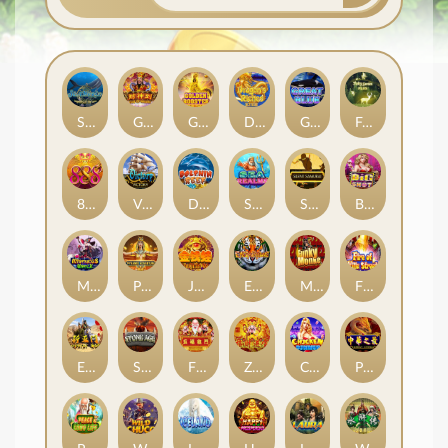
Sea World
God Of Wealth
Golden Rooster
Dragon's Riches
Great Blue
Fairy Garden
888
Victory
Dolphin Reef
Sea Realms
Samurai
Big Shot
Mysterious Witch
Pyramid Adventure
Jin Qian Wa
Eyes of Fortune
Monkey Slots
Fire of Villa Street
Emperor Gate
StoneAge
FORTUNE
Zhao Cai Jin Bao
Chjcken Djnner
Panda