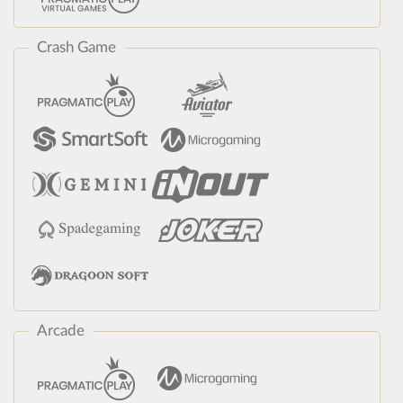
Crash Game
Arcade