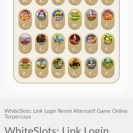
Magic Pearl
Brothers Kingdom
Wild Buffalo
Fafafa2
Fire of glacier gold
Long Teng Hu Xiao
Cash Spark
Sweetbakery
Ocean Party
Mr.Fido
TIS The Season
Fire Wheel
Tally Ho
Silver
Cookie Pop
Fame
Seasons
Fruit
Pirate
Reel King Mega
Mystery Reels Power Reels
Archer
Fire of Riverside
Panda Magic II
WhiteSlots: Link Login Resmi Alternatif Game Online
Terpercaya
WhiteSlots: Link Login