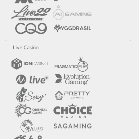
Live Casino