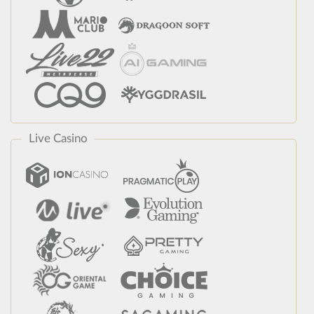
Live Casino