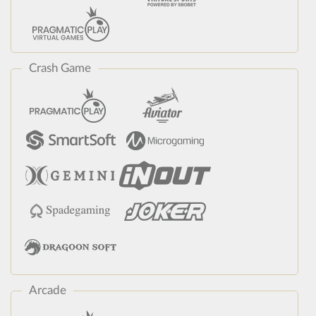
Crash Game
Arcade