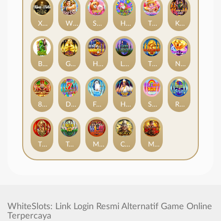
Xmas Tales
Wing Chun
Sweet POP
Hot Pinatas
The Cupids
Kickin' Kash
Beanstalk
GENIE
Hungry Cats
Lucky Legend
The Dragon Brings Wealth
Night City
888 Cai Shen
Diamond Fruit
Frozen World
Hong Kong Flavor
Sweet 666 Deluxe
Royal Fruit
The Dragon Brings Wealth 2
Treasure Koi
Mega Winner
Chicago II
Muay Thai
WhiteSlots: Link Login Resmi Alternatif Game Online
Terpercaya