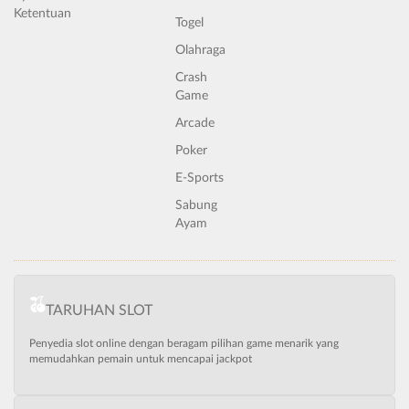
Ketentuan
Togel
Olahraga
Crash
Game
Arcade
Poker
E-Sports
Sabung
Ayam
TARUHAN SLOT
Penyedia slot online dengan beragam pilihan game menarik yang
memudahkan pemain untuk mencapai jackpot