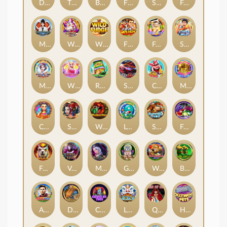
Disco Piggy
The Chicken House
Burning Xi-You
Fire777
Sky Lantern
Football Fever M
Monkey Office Legend
Wonderland
Wild Fudge
FIFA RUSH
Football Fever
Striker WILD
Mirror Mirror
Wild Disco Night
Rave Jump 2 M
Skr Skr
Coin Spinner
Move n' Jump
Crazy Nuozha
Sakura Legend
Wan Bao Dino
Lonely Planet
Summer Mood
Fruit King II
Funny Alpaca
Vampire Kiss
Magic World
Golden Mayan
World Cup Russia 2018
Boots Of Luck
All Star Team
Dragon Hunters
Cirque de fous
Lucky 3
Queen Of Dead
Hollywood Pets