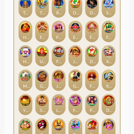
Treasure of Seti
Thor
Rave High
Da Fa Cai
Detective Dee
Snow Queen
Hephaestus
Fa Cai Shen
Fire Queen2
Ecstatic Circus
Flying Cai Shen
Fruity Carnival
Hot DJ
Uproar In Heaven
Fire Chibi 2
Jumping Mobile
Da Hong Zhong
Xmas
Monster Hunter
God Of Chess
Jump Higher
GuGuGu
Fire Queen
King of Atlantis
Yuan Bao
5 Boxing
Lord Ganesha
Football Baby
Pub Tycoon
Double Happiness