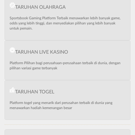
TARUHAN OLAHRAGA
Sportsbook Gaming Platform Terbaik menawarkan lebih banyak game,
odds yang lebih tinggi, dan menyediakan pilihan yang lebih banyak
untuk pemain.
TARUHAN LIVE KASINO
Platform Pilihan bagi perusahaan-perusahaan terbaik di dunia, dengan
pilihan variasi game terbanyak
TARUHAN TOGEL
Platform togel yang menarik dari perusahan terbaik di dunia yang
menawarkan hadiah kemenangan besar