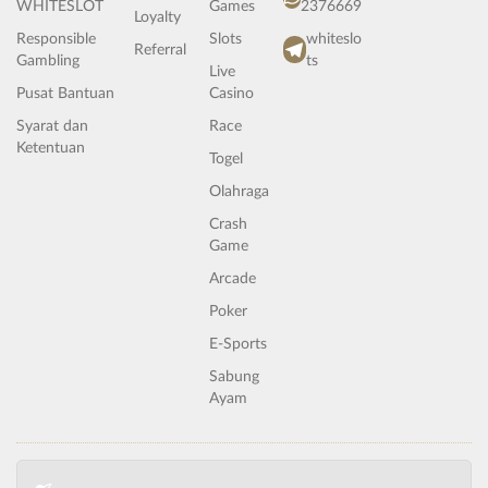
WHITESLOT
Games
2376669
Loyalty
Responsible
Slots
whiteslo
Referral
Gambling
ts
Live
Pusat Bantuan
Casino
Syarat dan
Race
Ketentuan
Togel
Olahraga
Crash
Game
Arcade
Poker
E-Sports
Sabung
Ayam