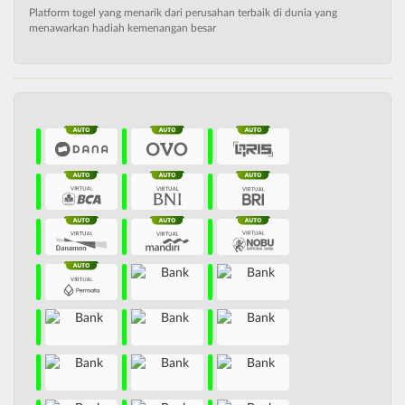
Platform togel yang menarik dari perusahan terbaik di dunia yang
menawarkan hadiah kemenangan besar