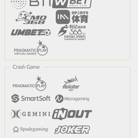
Crash Game