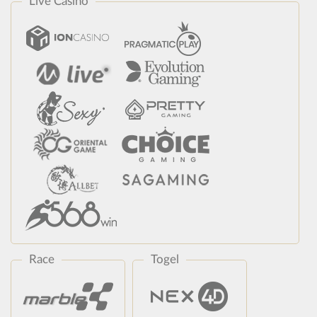
Live Casino
Race
Togel