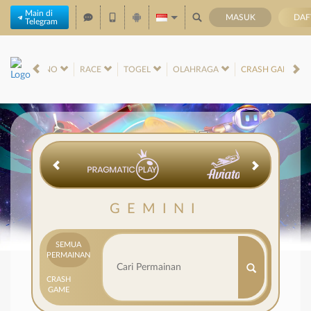
Main di
MASUK
DAF
Telegram
LIVE CASINO
RACE
TOGEL
OLAHRAGA
CRASH GAME
GEMINI
SEMUA
PERMAINAN
CRASH
GAME