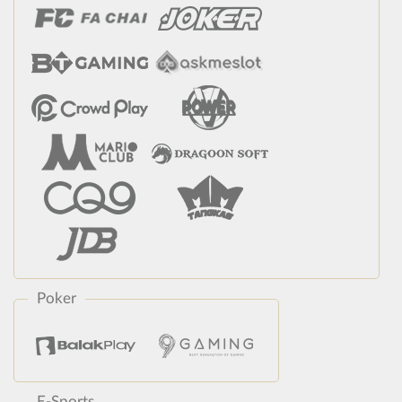
Poker
E-Sports