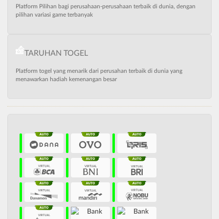
Platform Pilihan bagi perusahaan-perusahaan terbaik di dunia, dengan
pilihan variasi game terbanyak
TARUHAN TOGEL
Platform togel yang menarik dari perusahan terbaik di dunia yang
menawarkan hadiah kemenangan besar