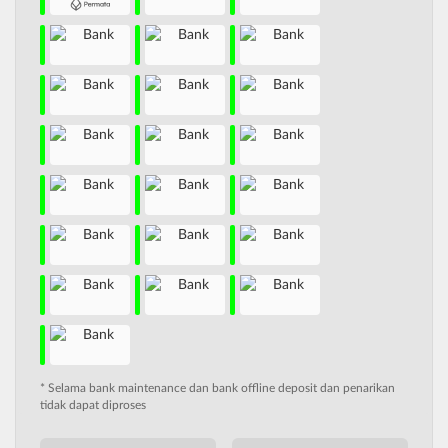
* Selama bank maintenance dan bank offline deposit dan penarikan
tidak dapat diproses