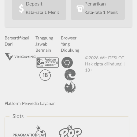
Deposit
Penarikan
Rata-rata 1 Menit
Rata-rata 1 Menit
Bersertifikasi
Tanggung
Browser
Dari
Jawab
Yang
Bermain
Didukung
©2026 WHITESLOT.
Hak cipta dilindungi |
18+
Platform Penyedia Layanan
Slots