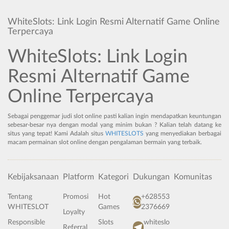
WhiteSlots: Link Login Resmi Alternatif Game Online
Terpercaya
WhiteSlots: Link Login
Resmi Alternatif Game
Online Terpercaya
Sebagai penggemar judi slot online pasti kalian ingin mendapatkan keuntungan
sebesar-besar nya dengan modal yang minim bukan ? Kalian telah datang ke
situs yang tepat! Kami Adalah situs
WHITESLOTS
yang menyediakan berbagai
macam permainan slot online dengan pengalaman bermain yang terbaik.
Kebijaksanaan
Platform
Kategori
Dukungan
Komunitas
Tentang
Promosi
Hot
+628553
WHITESLOT
Games
2376669
Loyalty
Responsible
Slots
whiteslo
Referral