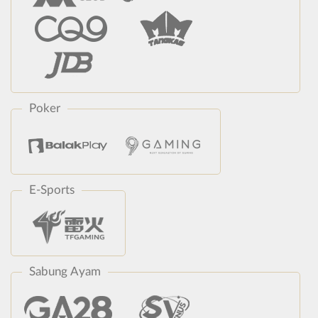
Poker
E-Sports
Sabung Ayam