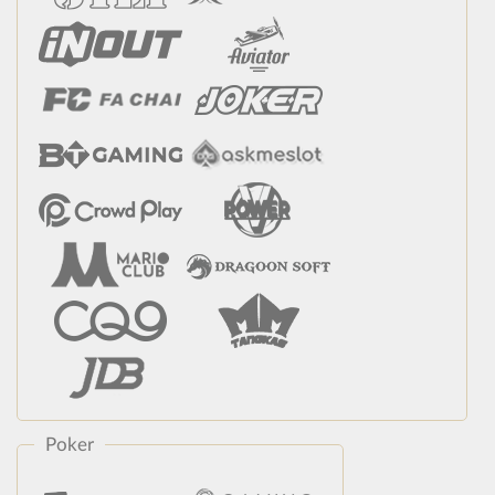
Poker