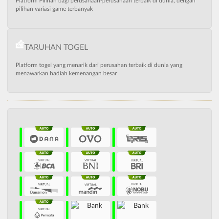
Platform Pilihan bagi perusahaan-perusahaan terbaik di dunia, dengan
pilihan variasi game terbanyak
TARUHAN TOGEL
Platform togel yang menarik dari perusahan terbaik di dunia yang
menawarkan hadiah kemenangan besar