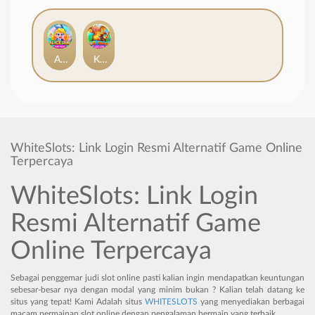
Alice Run
K.O. Island
WhiteSlots: Link Login Resmi Alternatif Game Online
Terpercaya
WhiteSlots: Link Login
Resmi Alternatif Game
Online Terpercaya
Sebagai penggemar judi slot online pasti kalian ingin mendapatkan keuntungan
sebesar-besar nya dengan modal yang minim bukan ? Kalian telah datang ke
situs yang tepat! Kami Adalah situs
WHITESLOTS
yang menyediakan berbagai
macam permainan slot online dengan pengalaman bermain yang terbaik.