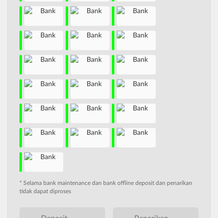
* Selama bank maintenance dan bank offline deposit dan penarikan
tidak dapat diproses