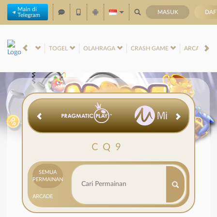
Main di
MASUK
DAF
Telegram
NO
RACE
TOGEL
OLAHRAGA
CRASH GAME
ARCADE
CQ9
SEMUA
PERMAINAN
ARCADE