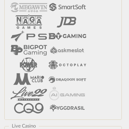
Live Casino